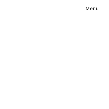
Menu
t nicht
dern