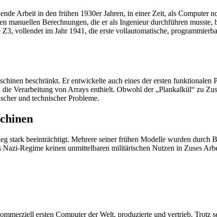
de Arbeit in den frühen 1930er Jahren, in einer Zeit, als Computer 
en manuellen Berechnungen, die er als Ingenieur durchführen musste, 
 Z3, vollendet im Jahr 1941, die erste vollautomatische, programmier
schinen beschränkt. Er entwickelte auch eines der ersten funktionalen
e Verarbeitung von Arrays enthielt. Obwohl der „Plankalkül“ zu Zuses
scher und technischer Probleme.
schinen
 stark beeinträchtigt. Mehrere seiner frühen Modelle wurden durch Bo
 Nazi-Regime keinen unmittelbaren militärischen Nutzen in Zuses Arbei
rziell ersten Computer der Welt, produzierte und vertrieb. Trotz seine