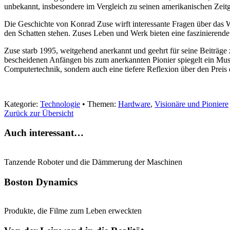
unbekannt, insbesondere im Vergleich zu seinen amerikanischen Zeitge
Die Geschichte von Konrad Zuse wirft interessante Fragen über das We
den Schatten stehen. Zuses Leben und Werk bieten eine faszinierend
Zuse starb 1995, weitgehend anerkannt und geehrt für seine Beiträge 
bescheidenen Anfängen bis zum anerkannten Pionier spiegelt ein Muste
Computertechnik, sondern auch eine tiefere Reflexion über den Preis d
Kategorie:
Technologie
• Themen:
Hardware
,
Visionäre und Pioniere
Zurück zur Übersicht
Auch interessant…
Tanzende Roboter und die Dämmerung der Maschinen
Boston Dynamics
Produkte, die Filme zum Leben erweckten