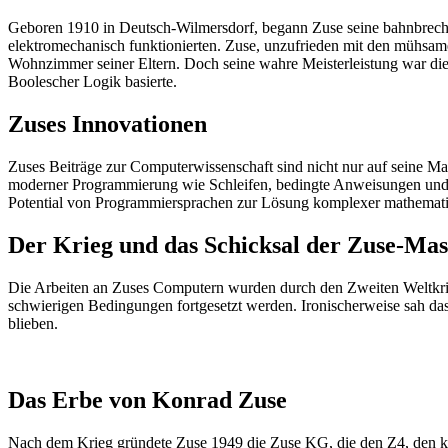
Geboren 1910 in Deutsch-Wilmersdorf, begann Zuse seine bahnbrechen
elektromechanisch funktionierten. Zuse, unzufrieden mit den mühsam
Wohnzimmer seiner Eltern. Doch seine wahre Meisterleistung war die
Boolescher Logik basierte.
Zuses Innovationen
Zuses Beiträge zur Computerwissenschaft sind nicht nur auf seine Ma
moderner Programmierung wie Schleifen, bedingte Anweisungen und di
Potential von Programmiersprachen zur Lösung komplexer mathemati
Der Krieg und das Schicksal der Zuse-Ma
Die Arbeiten an Zuses Computern wurden durch den Zweiten Weltkrieg
schwierigen Bedingungen fortgesetzt werden. Ironischerweise sah das
blieben.
Das Erbe von Konrad Zuse
Nach dem Krieg gründete Zuse 1949 die Zuse KG, die den Z4, den komme