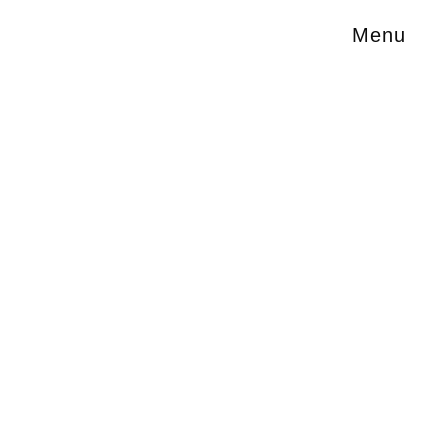
Menu
ie,
e Vielzahl