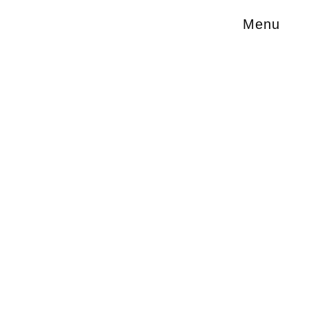
Menu
ten Tiere.
. Dennoch
illionen