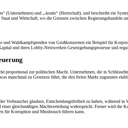
“ (Unternehmen) und „-kratie“ (Herrschaft), und beschreibt ein System
on Staat und Wirtschaft, wo die Grenzen zwischen Regierungshandeln 
s und Wahlkampfspenden von Großkonzernen ein Beispiel für Korpora
apital und ihren Lobby-Netzwerken Gesetzgebungsprozesse und regul
teuerung
irekt proportional zur politischen Macht. Unternehmen, die in Schlüsse
was manchmal zu Gesetzen führt, die den freien Markt zugunsten etabli
n der Verbraucher glauben, Entscheidungsfreiheit zu haben, während in
 einer gleichmäßigen Machtverteilung widerspricht. Ferner wird die Ko
en für Korruption und Missbrauch führen kann.