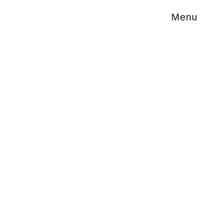
Menu
lt,
deres),
ktator
ihm der
urde o.ä.